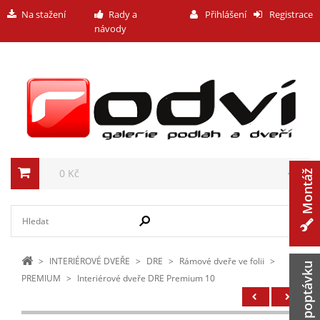
Na stažení
Rady a
Přihlášení
Registrace
návody
0 Kč
Montáž
>
INTERIÉROVÉ DVEŘE
>
DRE
>
Rámové dveře ve folii
>
Zaslat poptávku
PREMIUM
>
Interiérové dveře DRE Premium 10