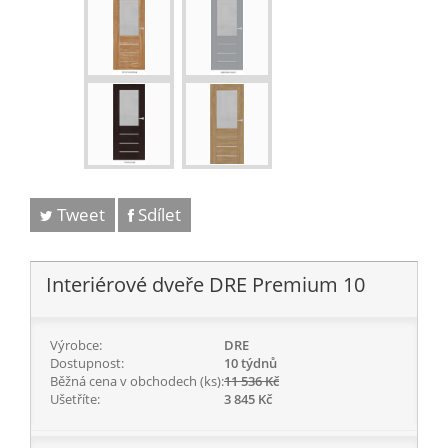
Tweet
Sdílet
Interiérové dveře DRE Premium 10
Výrobce:
DRE
Dostupnost:
10 týdnů
Běžná cena v obchodech (ks):
11 536 Kč
Ušetříte:
3 845 Kč