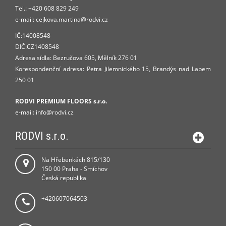
Tel.:
+420 608 829 249
e-mail:
cejkova.martina@rodvi.cz
IČ:14008548
DIČ:CZ1408548
Adresa sídla: Bezručova 605, Mělník 276 01
Korespondenční adresa: Petra Jilemnického 15, Brandýs nad Labem
250 01
RODVI PREMIUM FLOORS s.r.o.
e-mail:
info
@rodvi.cz
RODVI s.r.o.
Na Hřebenkách 815/130
150 00 Praha - Smíchov
Česká republika
+420607064503