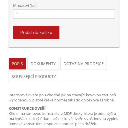
Množství (ks ):
Přidat do košíku
POPIS
DOKUMENTY
DOTAZ NA PRODEJCE
SOUVISEJÍCÍ PRODUKTY
Interiérové dveře jsou vhodné jak na stávající kovovou zárubeň
(vyrobenou v platné české normě) tak i do obložkové zárubně.
KONSTRUKCE DVEŘÍ:
Křídlo má rámovou konstrukci z MDF desky, která je odolnější a
má lepší akustický útlum než deskové dveře s voštinovou výplní.
Rámová konstrukce je spojena pomocí per a drážek.