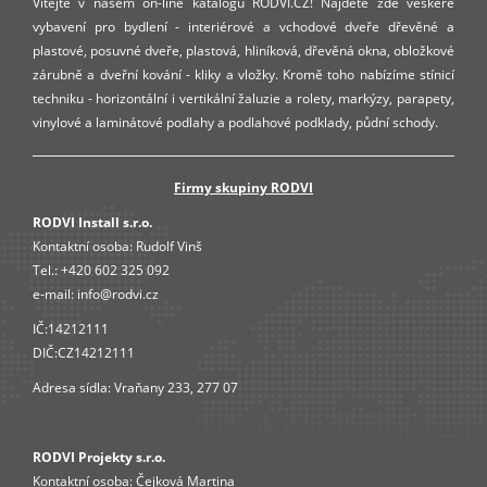
Vítejte v našem on-line katalogu RODVI.CZ! Najdete zde veškeré
vybavení pro bydlení - interiérové a vchodové dveře dřevěné a
plastové, posuvné dveře, plastová, hliníková, dřevěná okna, obložkové
zárubně a dveřní kování - kliky a vložky. Kromě toho nabízíme stínicí
techniku - horizontální i vertikální žaluzie a rolety, markýzy, parapety,
vinylové a laminátové podlahy a podlahové podklady, půdní schody.
Firmy skupiny RODVI
RODVI Install s.r.o.
Kontaktní osoba:
Rudolf Vinš
Tel.:
+420 602 325 092
e-mail:
info@rodvi.cz
IČ:14212111
DIČ:CZ14212111
Adresa sídla: Vraňany 233, 277 07
RODVI Projekty s.r.o.
Kontaktní osoba:
Čejková Martina