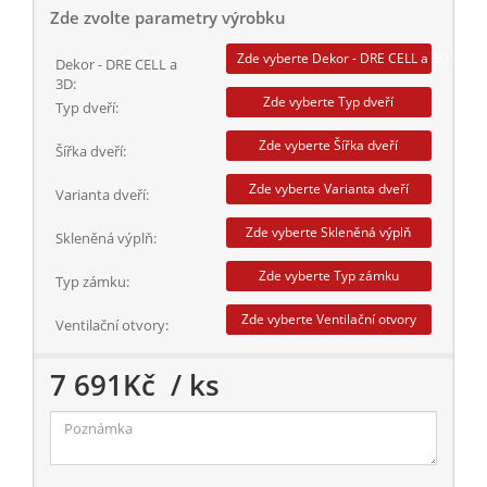
Zde zvolte parametry výrobku
Zde vyberte Dekor - DRE CELL a 3D
Dekor - DRE CELL a
3D:
Zde vyberte Typ dveří
Typ dveří:
Zde vyberte Šířka dveří
Šířka dveří:
Zde vyberte Varianta dveří
Varianta dveří:
Zde vyberte Skleněná výplň
Skleněná výplň:
Zde vyberte Typ zámku
Typ zámku:
Zde vyberte Ventilační otvory
Ventilační otvory:
7 691
Kč
/ ks