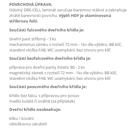
POVRCHOVÁ ÚPRAVA:
Odolný DRE-CELL laminát zaručuje barevnou stálost a zabraňuje
ztrátě barevnosti povrchu.
Výplň HDF je olaminovaná
stříbrnou folií.
Součásti falcového dveřního křídla je:
dveřní pant stříbrný - 3 ks
mechanismus zámku s roztečí 72 mm - 1ks dle výběru: BB klíč,
stavební vložka FAB, WC uzamykání, bez otvoru pro klíč
Součásti bezfalcového dveřního křídla je:
příprava pro dveřní panty Estetic 80 - 2 ks
magnetický zámek s roztečí 72 mm - 1ks dle výběru: BB klíč,
stavební vložka FAB, WC uzamykání, bez otvoru pro klíč
Součástí posuvného dveřního křídla je:
křídlo bez falcu, s přípravou pro posuv
madlo kulaté či oválné (za příplatek)
Dveřní křídlo neobsahuje:
kliku / kování
obložkovou zárubeň