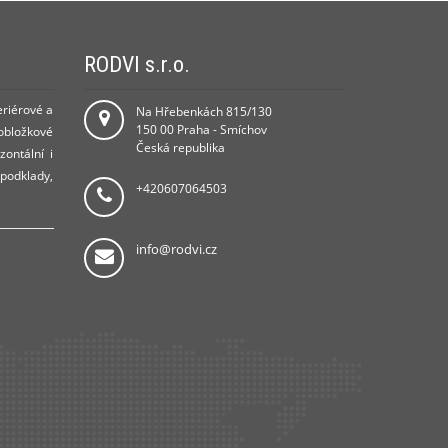
RODVI s.r.o.
eriérové a
Na Hřebenkách 815/130
150 00 Praha - Smíchov
 obložkové
Česká republika
zontální i
 podklady,
+420607064503
info@rodvi.cz