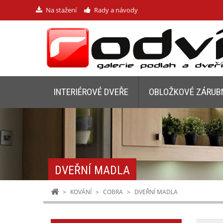
Na stažení
Rady a návody
INTERIÉROVÉ DVEŘE
OBLOŽKOVÉ ZÁRUB
DVEŘNÍ MADLA
>
KOVÁNÍ
>
COBRA
>
DVEŘNÍ MADLA