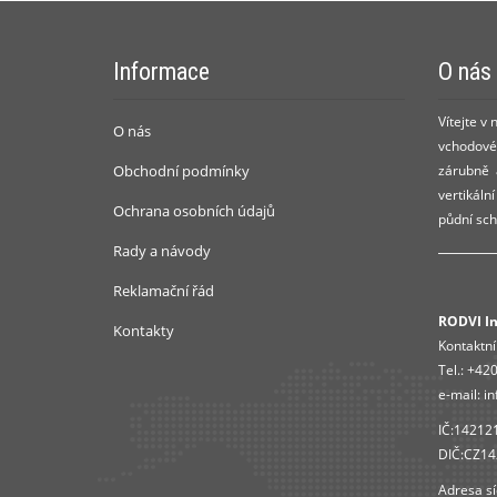
Informace
O nás
Vítejte v
O nás
vchodové 
Obchodní podmínky
zárubně a
vertikáln
Ochrana osobních údajů
půdní sch
Rady a návody
Reklamační řád
RODVI Ins
Kontakty
Kontaktní
Tel.:
+420
e-mail:
in
IČ:14212
DIČ:CZ1
Adresa sí