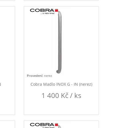
Provedení:
nerez
N
Cobra Madlo INOX G - IN (nerez)
1 400 Kč / ks