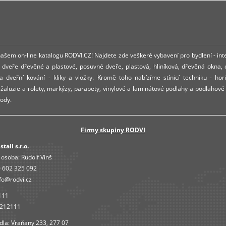
 našem on-line katalogu RODVI.CZ! Najdete zde veškeré vybavení pro bydlení - int
dveře dřevěné a plastové, posuvné dveře, plastová, hliníková, dřevěná okna,
 dveřní kování - kliky a vložky. Kromě toho nabízíme stínicí techniku - hori
í žaluzie a rolety, markýzy, parapety, vinylové a laminátové podlahy a podlahové
ody.
Firmy skupiny RODVI
tall s.r.o.
 osoba:
Rudolf Vinš
 602 325 092
fo@rodvi.cz
111
4212111
dla: Vraňany 233, 277 07