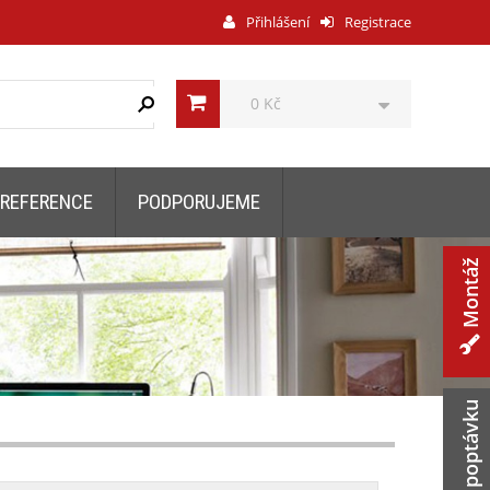
Přihlášení
Registrace
0 Kč
REFERENCE
PODPORUJEME
Montáž
Zaslat poptávku