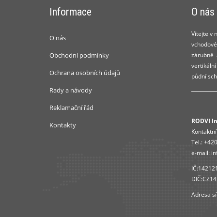
Informace
O nás
Vítejte v
O nás
vchodové 
Obchodní podmínky
zárubně a
vertikáln
Ochrana osobních údajů
půdní sch
Rady a návody
Reklamační řád
RODVI Ins
Kontakty
Kontaktní
Tel.:
+420
e-mail:
in
IČ:14212
DIČ:CZ1
Adresa sí