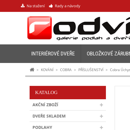
Na stažení
Rady a návody
INTERIÉROVÉ DVEŘE
OBLOŽKOVÉ ZÁRUB
>
KOVÁNÍ
>
COBRA
>
PŘÍSLUŠENSTVÍ
>
Cobra Úchyt 
KATALOG
AKČNÍ ZBOŽÍ
DVEŘE SKLADEM
PODLAHY