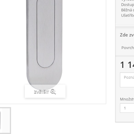
Dostup
Běžná 
Ušetřít
Zde zv
Povrch
1 1
ZVĚTŠIT
Množství