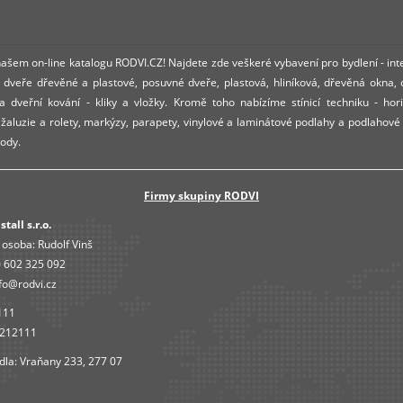
 našem on-line katalogu RODVI.CZ! Najdete zde veškeré vybavení pro bydlení - int
dveře dřevěné a plastové, posuvné dveře, plastová, hliníková, dřevěná okna,
 dveřní kování - kliky a vložky. Kromě toho nabízíme stínicí techniku - hori
í žaluzie a rolety, markýzy, parapety, vinylové a laminátové podlahy a podlahové
ody.
Firmy skupiny RODVI
tall s.r.o.
 osoba:
Rudolf Vinš
 602 325 092
fo@rodvi.cz
111
4212111
dla: Vraňany 233, 277 07