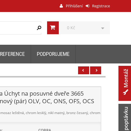
Přihlášení
Registrace
0 Kč
REFERENCE
PODPORUJEME
Montáž
a Úchyt na posuvné dveře 3665
inový (pár) OLV, OC, ONS, OFS, OCS
Zaslat poptávku
mosaz leštěná, chrom lesklý, nikl matný, bronz česaný, chrom
e:
COBRA