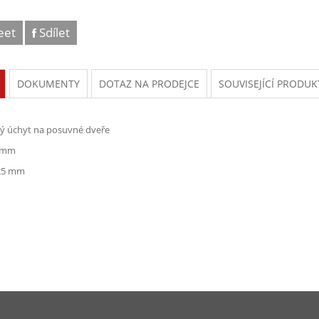
eet
Sdílet
DOKUMENTY
DOTAZ NA PRODEJCE
SOUVISEJÍCÍ PRODUK
ý úchyt na posuvné dveře
0 mm
125 mm