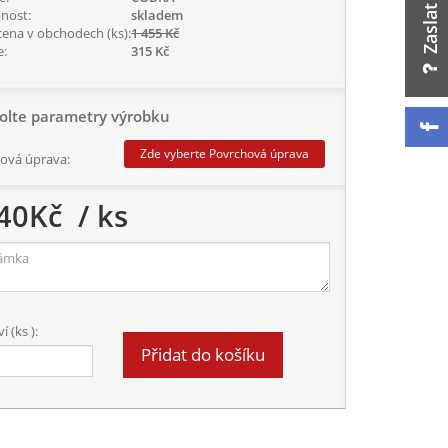
nost:
skladem
cena v obchodech (ks):
1 455 Kč
e:
315 Kč
olte parametry výrobku
Zde vyberte Povrchová úprava
ová úprava:
40
Kč
/ ks
 (ks ):
Přidat do košíku