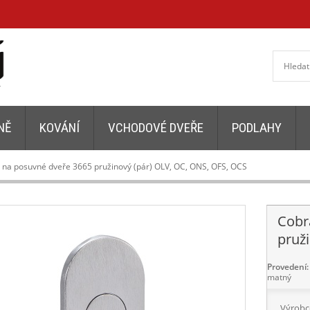
NĚ
KOVÁNÍ
VCHODOVÉ DVEŘE
PODLAHY
na posuvné dveře 3665 pružinový (pár) OLV, OC, ONS, OFS, OCS
Cobr
pruž
Provedení:
matný
Výrobc