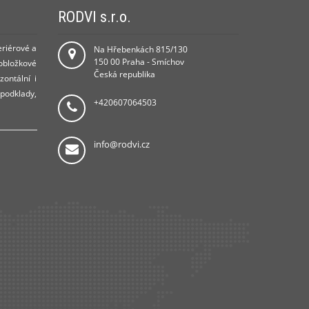
RODVI s.r.o.
eriérové a
Na Hřebenkách 815/130
150 00 Praha - Smíchov
 obložkové
Česká republika
zontální i
 podklady,
+420607064503
info@rodvi.cz