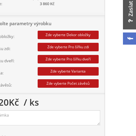
e:
3 860 Kč
olte parametry výrobku
Zde vyberte Dekor obložky
obložky:
Zde vyberte Pro šířku zdi
ku zdi:
Zde vyberte Pro šířku dveří
ku dveří:
Zde vyberte Varianta
a:
Zde vyberte Počet závěsů
závěsů:
20
Kč
/ ks