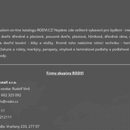
 našem on-line katalogu RODVI.CZ! Najdete zde veškeré vybavení pro bydlení - int
dveře dřevěné a plastové, posuvné dveře, plastová, hliníková, dřevěná okna,
 dveřní kování - kliky a vložky. Kromě toho nabízíme stínicí techniku - hori
í žaluzie a rolety, markýzy, parapety, vinylové a laminátové podlahy a podlahové
ody.
Firmy skupiny RODVI
tall s.r.o.
 osoba:
Rudolf Vinš
 602 325 092
fo@rodvi.cz
111
4212111
dla: Vraňany 233, 277 07