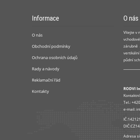
Informace
O nás
Vítejte v
O nás
vchodové 
Obchodní podmínky
zárubně a
vertikáln
Ochrana osobních údajů
půdní sch
Rady a návody
Reklamační řád
RODVI Ins
Kontakty
Kontaktní
Tel.:
+420
e-mail:
in
IČ:14212
DIČ:CZ1
Adresa sí