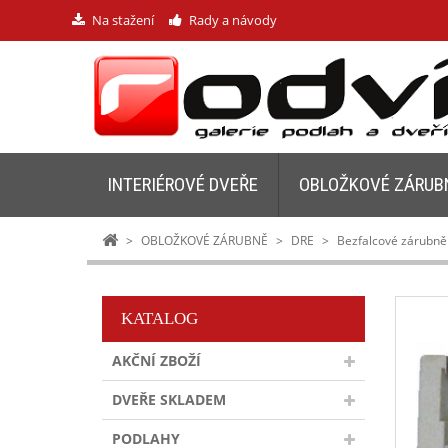
Na stažení
Rady a návody
INTERIÉROVÉ DVEŘE
OBLOŽKOVÉ ZÁRUB
>
OBLOŽKOVÉ ZÁRUBNĚ
>
DRE
>
Bezfalcové zárubně
KATALOG
AKČNÍ ZBOŽÍ
DVEŘE SKLADEM
PODLAHY