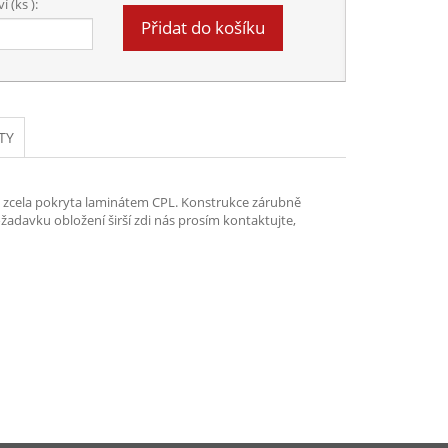
 (ks ):
Přidat do košíku
TY
je zcela pokryta laminátem CPL. Konstrukce zárubně
adavku obložení širší zdi nás prosím kontaktujte,