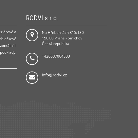
RODVI s.r.o.
eriérové a
Na Hřebenkách 815/130
150 00 Praha - Smíchov
 obložkové
Česká republika
zontální i
 podklady,
+420607064503
info@rodvi.cz