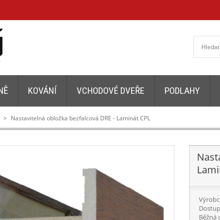
NĚ
KOVÁNÍ
VCHODOVÉ DVEŘE
PODLAHY
>
Nastavitelná obložka bezfalcová DRE - Laminát CPL
Nast
Lami
Výrobc
Dostup
Běžná 