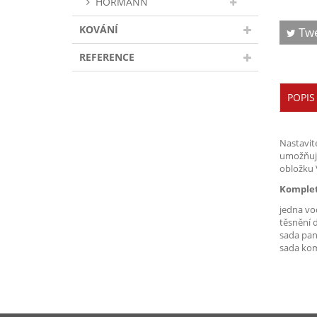
HÖRMANN
KOVÁNÍ
Tw
REFERENCE
POPIS
Nastavit
umožňuje
obložku 
Komplet
jedna vod
těsnění d
sada pa
sada kom