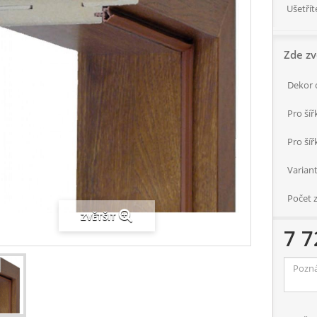
Ušetřít
Zde zv
Dekor 
Pro šíř
Pro šíř
Variant
Počet 
ZVĚTŠIT
7 7