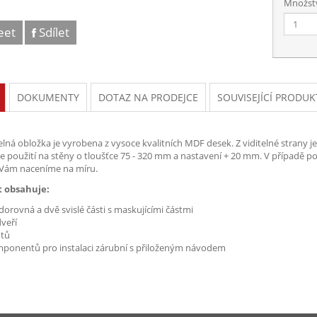
Množství
eet
Sdílet
DOKUMENTY
DOTAZ NA PRODEJCE
SOUVISEJÍCÍ PRODUK
elná obložka je vyrobena z vysoce kvalitních MDF desek. Z viditelné strany 
 použití na stěny o tloušťce 75 - 320 mm a nastavení + 20 mm. V případě pož
Vám naceníme na míru.
 obsahuje:
orovná a dvě svislé části s maskujícími částmi
veří
ntů
ponentů pro instalaci zárubní s přiloženým návodem