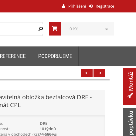
Přihlášení
Registrace
0 Kč
REFERENCE
PODPORUJEME
Montáž
avitelná obložka bezfalcová DRE -
nát CPL
Zaslat poptávku
e:
DRE
nost:
10 týdnů
cena v obchodech (ks):
11 580 Kč