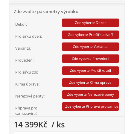
Zde zvolte parametry výrobku
Zde vyberte Dekor
Dekor:
Zde vyberte Pro šířku dveří
Pro šířku dveří:
Zde vyberte Varianta
Varianta:
Zde vyberte Provedení
Provedení:
Zde vyberte Pro šířku zdi
Pro šířku zdi:
Zde vyberte Klima úprava
Klima úprava:
Zde vyberte Nerezové panty
Nerezové panty:
Zde vyberte Příprava pro samozavírač
Příprava pro
samozavírač:
14 399
Kč
/ ks