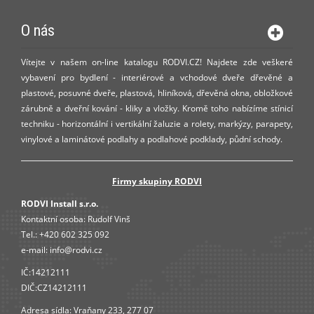
O nás
Vítejte v našem on-line katalogu RODVI.CZ! Najdete zde veškeré
vybavení pro bydlení - interiérové a vchodové dveře dřevěné a
plastové, posuvné dveře, plastová, hliníková, dřevěná okna, obložkové
zárubně a dveřní kování - kliky a vložky. Kromě toho nabízíme stínicí
techniku - horizontální i vertikální žaluzie a rolety, markýzy, parapety,
vinylové a laminátové podlahy a podlahové podklady, půdní schody.
Firmy skupiny RODVI
RODVI Install s.r.o.
Kontaktní osoba:
Rudolf Vinš
Tel.:
+420 602 325 092
e-mail:
info@rodvi.cz
IČ:14212111
DIČ:CZ14212111
Adresa sídla: Vraňany 233, 277 07