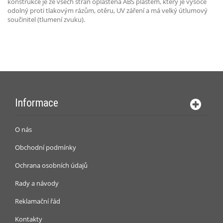
konstrukce je ze všech stran opláštěna ABS plastem, který je vysoce
odolný proti tlakovým rázům, otěru, UV záření a má velký útlumový
součinitel (tlumení zvuku).
Informace
O nás
Obchodní podmínky
Ochrana osobních údajů
Rady a návody
Reklamační řád
Kontakty