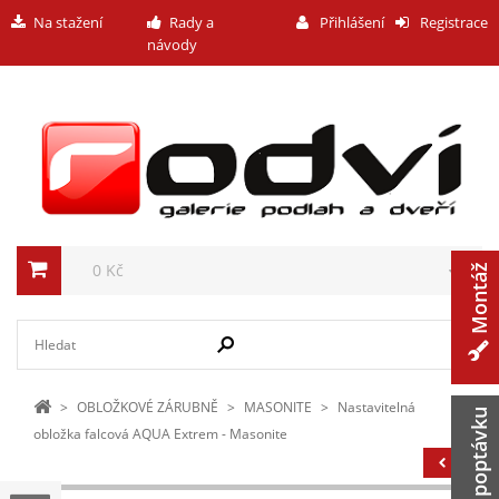
Na stažení
Rady a
Přihlášení
Registrace
návody
0 Kč
Montáž
>
OBLOŽKOVÉ ZÁRUBNĚ
>
MASONITE
>
Nastavitelná
Zaslat poptávku
obložka falcová AQUA Extrem - Masonite