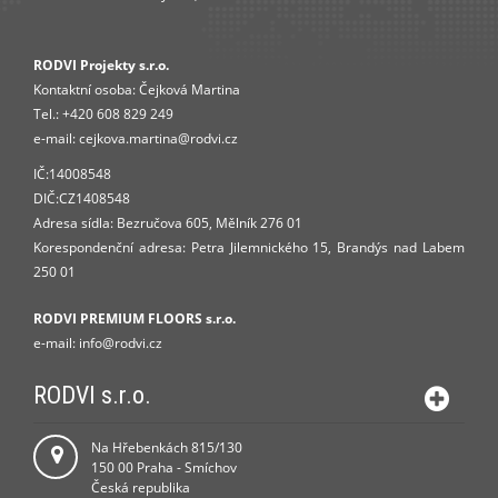
RODVI Projekty s.r.o.
Kontaktní osoba:
Čejková Martina
Tel.:
+420 608 829 249
e-mail:
cejkova.martina@rodvi.cz
IČ:14008548
DIČ:CZ1408548
Adresa sídla: Bezručova 605, Mělník 276 01
Korespondenční adresa: Petra Jilemnického 15, Brandýs nad Labem
250 01
RODVI PREMIUM FLOORS s.r.o.
e-mail:
info
@rodvi.cz
RODVI s.r.o.
Na Hřebenkách 815/130
150 00 Praha - Smíchov
Česká republika