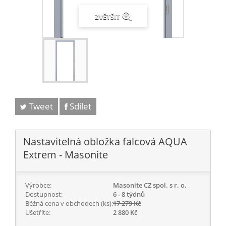
ZVĚTŠIT
Tweet
Sdílet
Nastavitelná obložka falcová AQUA
Extrem - Masonite
Výrobce:
Masonite CZ spol. s r. o.
Dostupnost:
6 - 8 týdnů
Běžná cena v obchodech (ks):
17 279 Kč
Ušetříte:
2 880 Kč