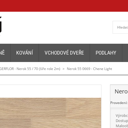
NĚ
KOVÁNÍ
VCHODOVÉ DVEŘE
PODLAHY
GERFLOR - Nerok 55 / 70 (šíře role 2m)
>
Nerok 55 0669 - Chene Light
Nero
Provedení:
Výrobc
Dostup
Maloob