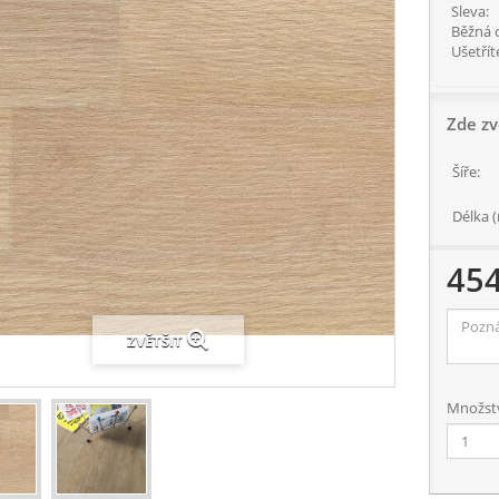
Sleva:
Běžná 
Ušetřít
Zde zv
Šíře:
Délka (
45
ZVĚTŠIT
Množstv