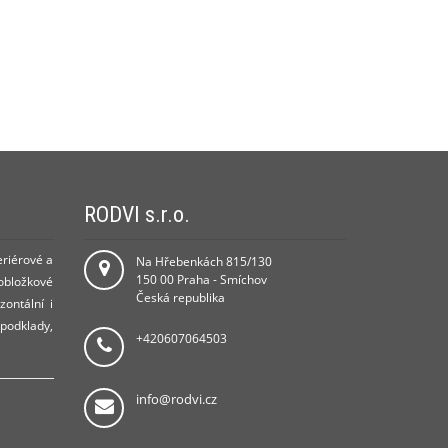
RODVI s.r.o.
eriérové a
Na Hřebenkách 815/130
150 00 Praha - Smíchov
 obložkové
Česká republika
zontální i
 podklady,
+420607064503
info@rodvi.cz