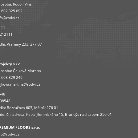
 osoba:
Rudolf Vinš
 602 325 092
fo@rodvi.cz
111
4212111
dla: Vraňany 233, 277 07
jekty s.r.o.
 osoba:
Čejková Martina
 608 829 249
jkova.martina@rodvi.cz
548
408548
dla: Bezručova 605, Mělník 276 01
enční adresa: Petra Jilemnického 15, Brandýs nad Labem 250 01
REMIUM FLOORS s.r.o.
fo
@rodvi.cz