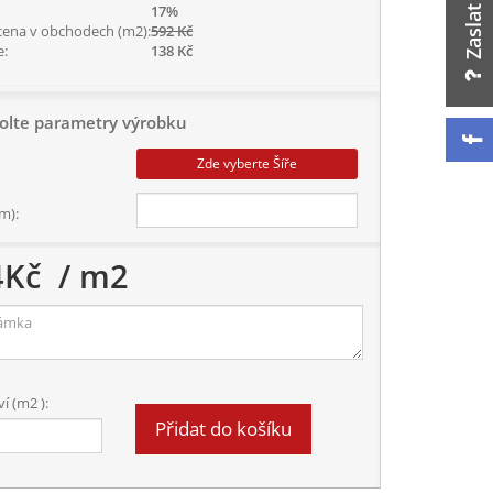
17%
cena v obchodech (m2):
592 Kč
e:
138 Kč
olte parametry výrobku
Zde vyberte Šíře
m):
4
Kč
/ m2
í (m2 ):
Přidat do košíku