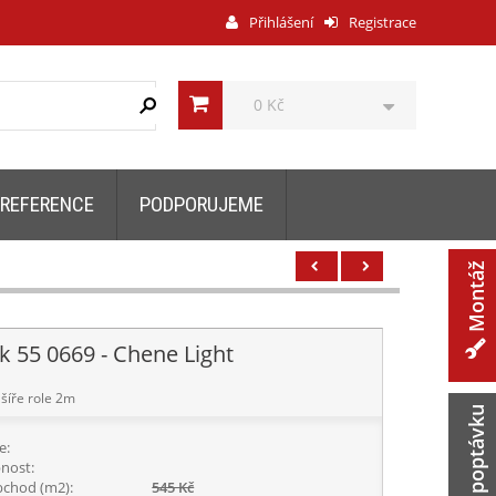
Přihlášení
Registrace
0 Kč
REFERENCE
PODPORUJEME
Montáž
k 55 0669 - Chene Light
šíře role 2m
Zaslat poptávku
e:
nost:
chod (m2):
545 Kč