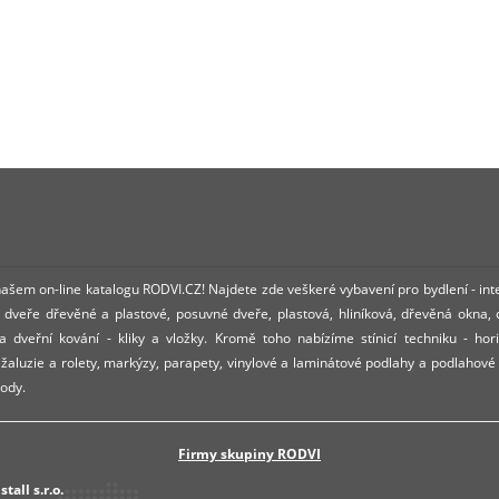
 našem on-line katalogu RODVI.CZ! Najdete zde veškeré vybavení pro bydlení - int
dveře dřevěné a plastové, posuvné dveře, plastová, hliníková, dřevěná okna,
 dveřní kování - kliky a vložky. Kromě toho nabízíme stínicí techniku - hori
í žaluzie a rolety, markýzy, parapety, vinylové a laminátové podlahy a podlahové
ody.
Firmy skupiny RODVI
tall s.r.o.