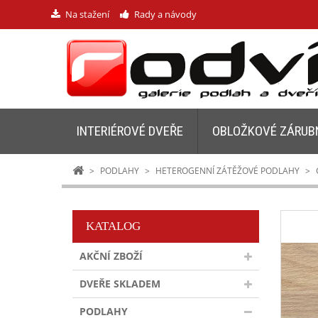
Na stažení
Rady a návody
INTERIÉROVÉ DVEŘE
OBLOŽKOVÉ ZÁRUB
>
PODLAHY
>
HETEROGENNÍ ZÁTĚŽOVÉ PODLAHY
>
KATALOG
AKČNÍ ZBOŽÍ
DVEŘE SKLADEM
PODLAHY