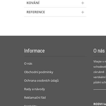
KOVÁNÍ
REFERENCE
Informace
O nás
Vítejte v
O nás
vchodové 
Obchodní podmínky
zárubně a
vertikáln
Ochrana osobních údajů
půdní sch
Rady a návody
Reklamační řád
RODVI Ins
Kontakty