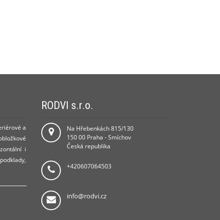
RODVI s.r.o.
eriérové a
Na Hřebenkách 815/130
150 00 Praha - Smíchov
 obložkové
Česká republika
zontální i
 podklady,
+420607064503
info@rodvi.cz