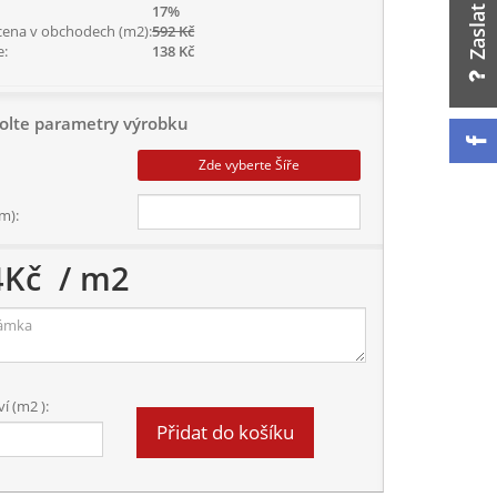
17%
cena v obchodech (m2):
592 Kč
e:
138 Kč
olte parametry výrobku
Zde vyberte Šíře
m):
4
Kč
/ m2
í (m2 ):
Přidat do košíku