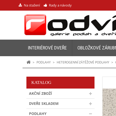
Na stažení
Rady a návody
INTERIÉROVÉ DVEŘE
OBLOŽKOVÉ ZÁRUB
>
PODLAHY
>
HETEROGENNÍ ZÁTĚŽOVÉ PODLAHY
>
KATALOG
AKČNÍ ZBOŽÍ
DVEŘE SKLADEM
PODLAHY