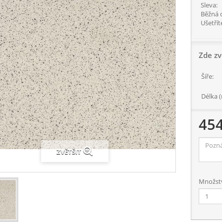
Sleva:
Běžná 
Ušetřít
Zde zv
Šíře:
Délka (
45
ZVĚTŠIT
Množstv