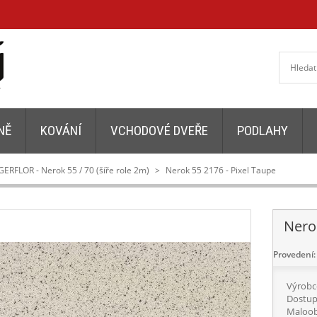
NĚ
KOVÁNÍ
VCHODOVÉ DVEŘE
PODLAHY
GERFLOR - Nerok 55 / 70 (šíře role 2m)
>
Nerok 55 2176 - Pixel Taupe
Nero
Provedení:
Výrobc
Dostup
Maloob