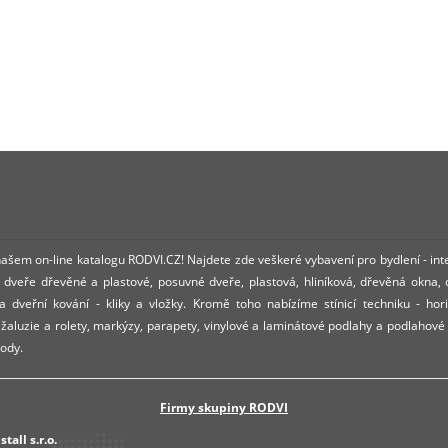
 našem on-line katalogu RODVI.CZ! Najdete zde veškeré vybavení pro bydlení - int
dveře dřevěné a plastové, posuvné dveře, plastová, hliníková, dřevěná okna,
 dveřní kování - kliky a vložky. Kromě toho nabízíme stínicí techniku - hori
í žaluzie a rolety, markýzy, parapety, vinylové a laminátové podlahy a podlahové
ody.
Firmy skupiny RODVI
tall s.r.o.