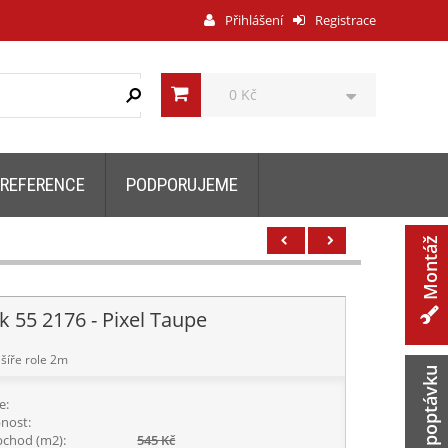
Přihlášení
Registrace
0 Kč
REFERENCE
PODPORUJEME
Montáž
k 55 2176 - Pixel Taupe
šíře role 2m
Zaslat poptávku
e:
nost:
chod (m2):
545 Kč