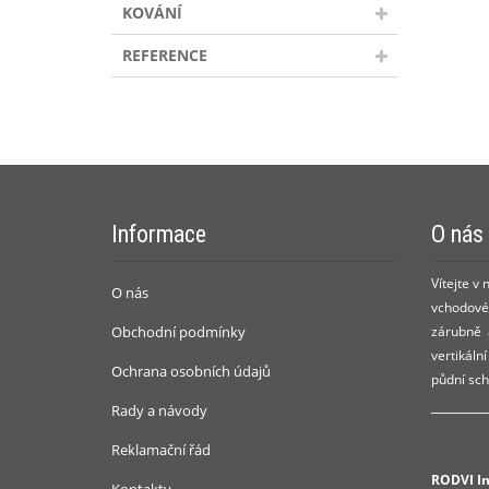
KOVÁNÍ
REFERENCE
Informace
O nás
Vítejte v
O nás
vchodové 
Obchodní podmínky
zárubně a
vertikáln
Ochrana osobních údajů
půdní sch
Rady a návody
Reklamační řád
RODVI Ins
Kontakty