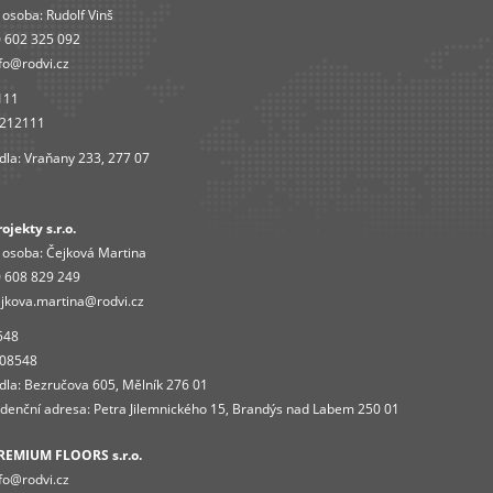
 osoba:
Rudolf Vinš
 602 325 092
fo@rodvi.cz
111
4212111
dla: Vraňany 233, 277 07
jekty s.r.o.
 osoba:
Čejková Martina
 608 829 249
jkova.martina@rodvi.cz
548
408548
dla: Bezručova 605, Mělník 276 01
enční adresa: Petra Jilemnického 15, Brandýs nad Labem 250 01
REMIUM FLOORS s.r.o.
fo
@rodvi.cz