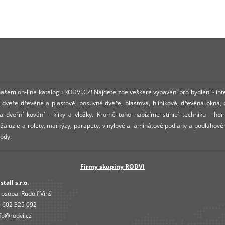
 našem on-line katalogu RODVI.CZ! Najdete zde veškeré vybavení pro bydlení - int
dveře dřevěné a plastové, posuvné dveře, plastová, hliníková, dřevěná okna,
 dveřní kování - kliky a vložky. Kromě toho nabízíme stínicí techniku - hori
í žaluzie a rolety, markýzy, parapety, vinylové a laminátové podlahy a podlahové
ody.
Firmy skupiny RODVI
tall s.r.o.
 osoba:
Rudolf Vinš
 602 325 092
fo@rodvi.cz