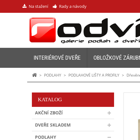
Na stažení
Rady a návody
INTERIÉROVÉ DVEŘE
OBLOŽKOVÉ ZÁRUB
>
PODLAHY
>
PODLAHOVÉ LIŠTY A PROFILY
>
Dřevěné
KATALOG
AKČNÍ ZBOŽÍ
DVEŘE SKLADEM
PODLAHY