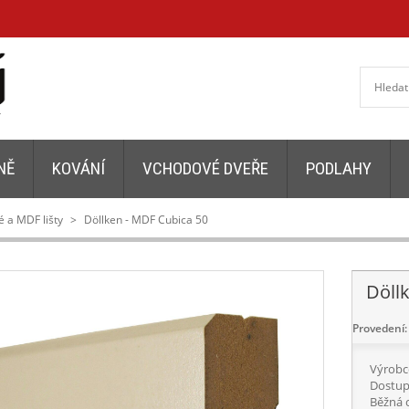
NĚ
KOVÁNÍ
VCHODOVÉ DVEŘE
PODLAHY
 a MDF lišty
>
Döllken - MDF Cubica 50
Döll
Provedení:
Výrobc
Dostup
Běžná 