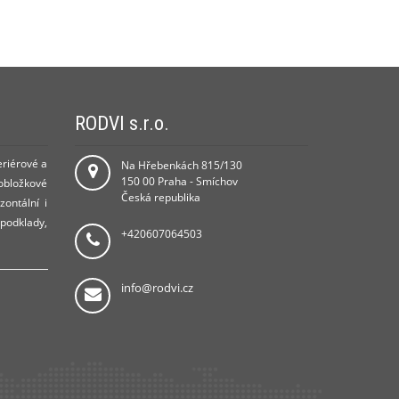
RODVI s.r.o.
eriérové a
Na Hřebenkách 815/130
150 00 Praha - Smíchov
 obložkové
Česká republika
zontální i
 podklady,
+420607064503
info@rodvi.cz