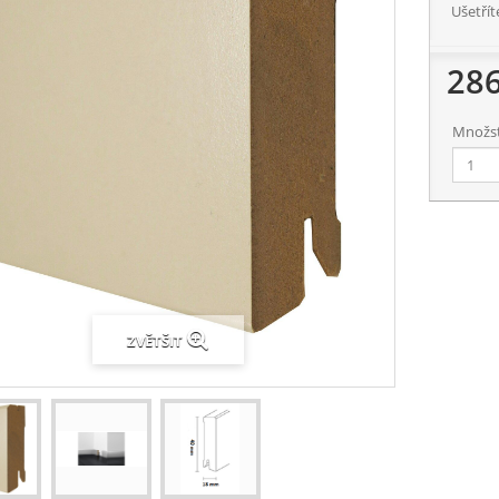
Ušetřít
28
Množstv
ZVĚTŠIT