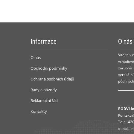
Informace
O nás
Vítejte v
O nás
vchodové 
Obchodní podmínky
zárubně a
vertikáln
Ochrana osobních údajů
půdní sch
Rady a návody
Reklamační řád
RODVI Ins
Kontakty
Kontaktní
Tel.:
+420
e-mail:
in