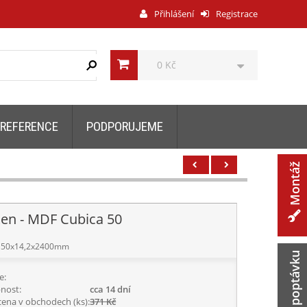
Přihlášení
Registrace
0 Kč
REFERENCE
PODPORUJEME
Montáž
ken - MDF Cubica 50
50x14,2x2400mm
Zaslat poptávku
e:
nost:
cca 14 dní
cena v obchodech (ks):
371 Kč