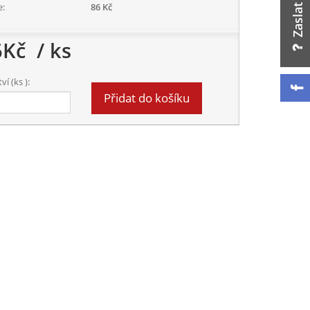
e:
86 Kč
6
Kč
/ ks
í (ks ):
Přidat do košíku