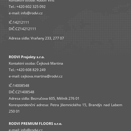
Kontaktní osoba:
Rudolf Vinš
Tel.:
+420 602 325 092
e-mail:
info@rodvi.cz
IČ:14212111
DIČ:CZ14212111
Adresa sídla: Vraňany 233, 277 07
RODVI Projekty s.r.o.
Kontaktní osoba:
Čejková Martina
Tel.:
+420 608 829 249
e-mail:
cejkova.martina@rodvi.cz
IČ:14008548
DIČ:CZ1408548
Adresa sídla: Bezručova 605, Mělník 276 01
Korespondenční adresa: Petra Jilemnického 15, Brandýs nad Labem
250 01
RODVI PREMIUM FLOORS s.r.o.
e-mail:
info
@rodvi.cz