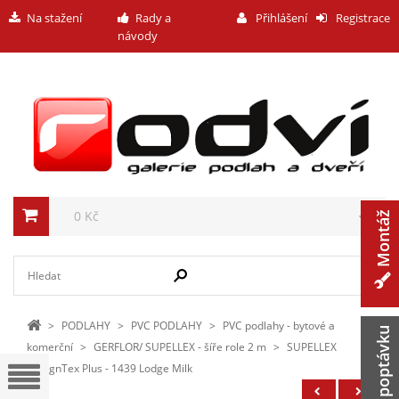
Na stažení
Rady a
Přihlášení
Registrace
návody
0 Kč
Montáž
>
PODLAHY
>
PVC PODLAHY
>
PVC podlahy - bytové a
Zaslat poptávku
komerční
>
GERFLOR/ SUPELLEX - šíře role 2 m
>
SUPELLEX
DesignTex Plus - 1439 Lodge Milk