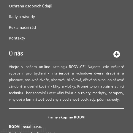
Ochrana osobních údajů
Rady a návody
Reklamační řád
Kontakty
O nás
Vítejte v našem on-line katalogu RODVI.CZ! Najdete zde veškeré
vybavení pro bydlení - interiérové a vchodové dveře dřevěné a
plastové, posuvné dveře, plastová, hliníková, dřevěná okna, obložkové
zárubně a dveřní kování - kliky a vložky. Kromě toho nabízíme stínicí
techniku - horizontální i vertikální žaluzie a rolety, markýzy, parapety,
vinylové a laminátové podlahy a podlahové podklady, půdní schody.
Firmy skupiny RODVI
RODVI Install s.r.o.