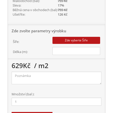
Maloobchod (bal):
755 Kč
Sleva:
17%
Běžná cena v obchodech (bal):
755 Kč
Ušetříte:
126 Kč
Zde zvolte parametry výrobku
Zde vyberte Šíře
Šíře:
Délka (m):
629
Kč
/ m2
Množství (bal ):