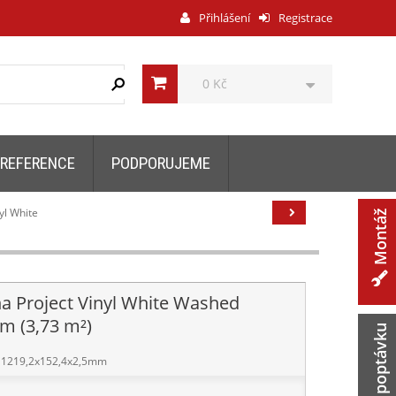
Přihlášení
Registrace
0 Kč
REFERENCE
PODPORUJEME
yl White
Montáž
na Project Vinyl White Washed
m (3,73 m²)
Zaslat poptávku
1219,2x152,4x2,5mm