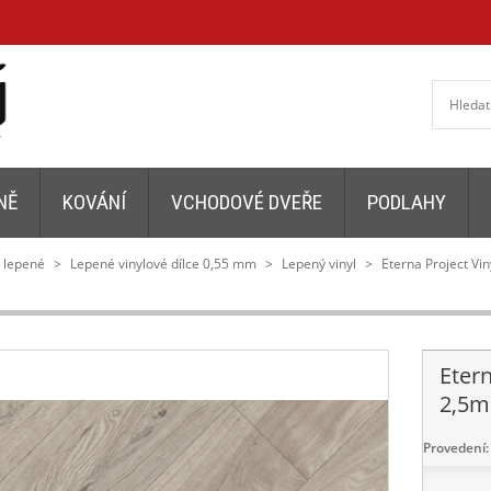
NĚ
KOVÁNÍ
VCHODOVÉ DVEŘE
PODLAHY
y lepené
>
Lepené vinylové dílce 0,55 mm
>
Lepený vinyl
>
Eterna Project Vin
Eter
2,5m
Provedení: