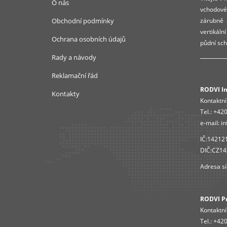
O nás
vchodové 
Obchodní podmínky
zárubně a
vertikáln
Ochrana osobních údajů
půdní sch
Rady a návody
Reklamační řád
RODVI Ins
Kontakty
Kontaktní
Tel.:
+420
e-mail:
in
IČ:14212
DIČ:CZ1
Adresa sí
RODVI Pro
Kontaktní
Tel.:
+420