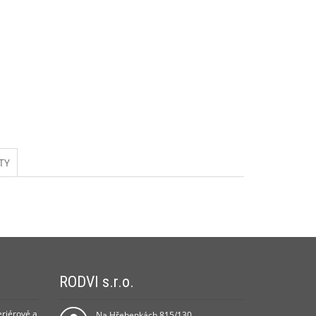
TY
RODVI s.r.o.
eriérové a
Na Hřebenkách 815/130