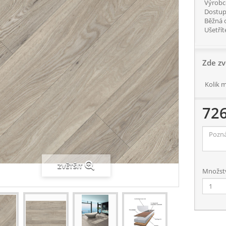
Výrobc
Dostup
Běžná 
Ušetřít
Zde zv
Kolik 
72
ZVĚTŠIT
Množství