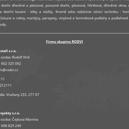
dveře dřevěné a plastové, posuvné dveře, plastová, hliníková, dřevěná okna,
 dveřní kování - kliky a vložky. Kromě toho nabízíme stínicí techniku - hori
í žaluzie a rolety, markýzy, parapety, vinylové a laminátové podlahy a podlahové
ody.
Firmy skupiny RODVI
tall s.r.o.
 osoba:
Rudolf Vinš
 602 325 092
fo@rodvi.cz
111
4212111
dla: Vraňany 233, 277 07
jekty s.r.o.
 osoba:
Čejková Martina
 608 829 249