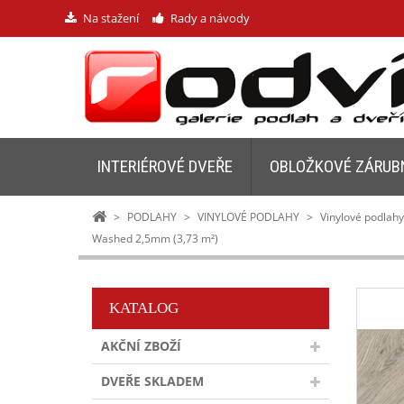
Na stažení
Rady a návody
INTERIÉROVÉ DVEŘE
OBLOŽKOVÉ ZÁRUB
>
PODLAHY
>
VINYLOVÉ PODLAHY
>
Vinylové podlah
Washed 2,5mm (3,73 m²)
KATALOG
AKČNÍ ZBOŽÍ
DVEŘE SKLADEM