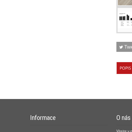
Tw
POPIS
Informace
O nás
Vítejte v