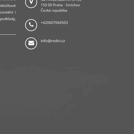
150 00 Praha - Smíchov
 obložkové
Česká republika
zontální i
 podklady,
+420607064503
info@rodvi.cz