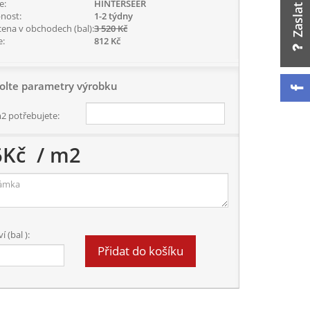
e:
HINTERSEER
nost:
1-2 týdny
cena v obchodech (bal):
3 520 Kč
e:
812 Kč
olte parametry výrobku
m2 potřebujete:
6
Kč
/ m2
 (bal ):
Přidat do košíku