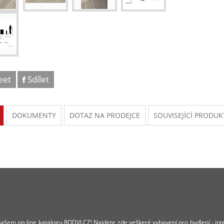
eet
Sdílet
DOKUMENTY
DOTAZ NA PRODEJCE
SOUVISEJÍCÍ PRODUK
 našem on-line katalogu RODVI.CZ! Najdete zde veškeré vybavení pro bydlení - int