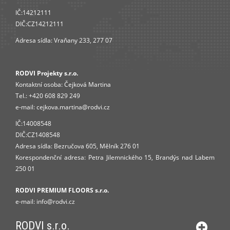
IČ:14212111
DIČ:CZ14212111
Adresa sídla: Vraňany 233, 277 07
RODVI Projekty s.r.o.
Kontaktní osoba:
Čejková Martina
Tel.:
+420 608 829 249
e-mail:
cejkova.martina@rodvi.cz
IČ:14008548
DIČ:CZ1408548
Adresa sídla: Bezručova 605, Mělník 276 01
Korespondenční adresa: Petra Jilemnického 15, Brandýs nad Labem
250 01
RODVI PREMIUM FLOORS s.r.o.
e-mail:
info
@rodvi.cz
RODVI s.r.o.