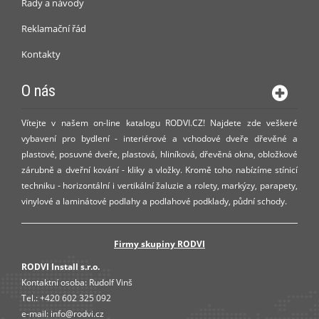
Rady a návody
Reklamační řád
Kontakty
O nás
Vítejte v našem on-line katalogu RODVI.CZ! Najdete zde veškeré
vybavení pro bydlení - interiérové a vchodové dveře dřevěné a
plastové, posuvné dveře, plastová, hliníková, dřevěná okna, obložkové
zárubně a dveřní kování - kliky a vložky. Kromě toho nabízíme stínicí
techniku - horizontální i vertikální žaluzie a rolety, markýzy, parapety,
vinylové a laminátové podlahy a podlahové podklady, půdní schody.
Firmy skupiny RODVI
RODVI Install s.r.o.
Kontaktní osoba:
Rudolf Vinš
Tel.:
+420 602 325 092
e-mail:
info@rodvi.cz