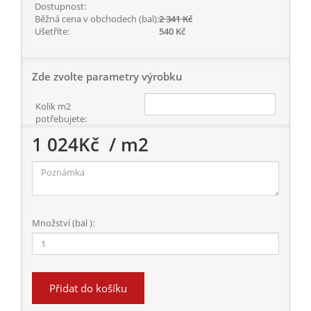
Dostupnost:
Běžná cena v obchodech (bal):
2 341 Kč
Ušetříte:
540 Kč
Zde zvolte parametry výrobku
Kolik m2
potřebujete:
1 024
Kč
/ m2
Množství (bal ):
Přidat do košíku