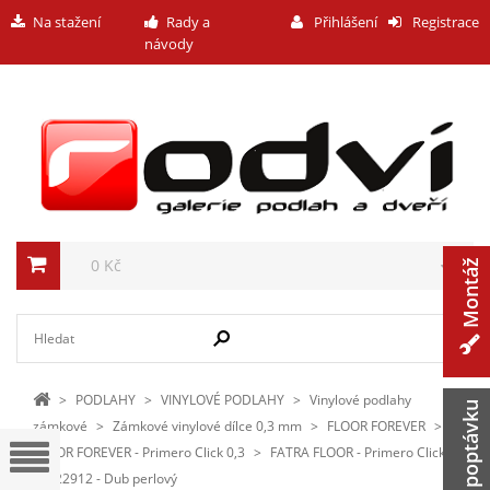
Na stažení
Rady a
Přihlášení
Registrace
návody
0 Kč
Montáž
>
PODLAHY
>
VINYLOVÉ PODLAHY
>
Vinylové podlahy
Zaslat poptávku
zámkové
>
Zámkové vinylové dílce 0,3 mm
>
FLOOR FOREVER
>
FLOOR FOREVER - Primero Click 0,3
>
FATRA FLOOR - Primero Click
0,3 22912 - Dub perlový