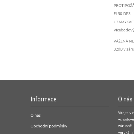
PROTIPOŽ
EI 30-DP3
UZAMYKACÍ
Vícebodový
VÁŽENÁ N
32dB v zár
Informace
O nás
Vítejte v
O nás
vchodové 
Obchodní podmínky
zárubně a
vertikáln