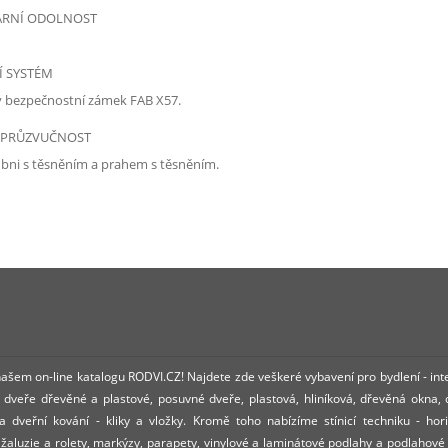
ÁRNÍ ODOLNOST
 SYSTÉM
 bezpečnostní zámek FAB X57.
EPRŮZVUČNOST
ubni s těsněním a prahem s těsněním.
 našem on-line katalogu RODVI.CZ! Najdete zde veškeré vybavení pro bydlení - int
dveře dřevěné a plastové, posuvné dveře, plastová, hliníková, dřevěná okna,
 dveřní kování - kliky a vložky. Kromě toho nabízíme stínicí techniku - hori
í žaluzie a rolety, markýzy, parapety, vinylové a laminátové podlahy a podlahové