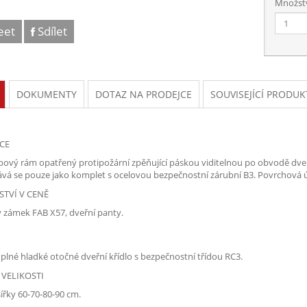
Množství
eet
Sdílet
DOKUMENTY
DOTAZ NA PRODEJCE
SOUVISEJÍCÍ PRODUK
CE
bový rám opatřený protipožární zpěňující páskou viditelnou po obvodě dve
ává se pouze jako komplet s ocelovou bezpečnostní zárubní B3. Povrchová 
STVÍ V CENĚ
 zámek FAB X57, dveřní panty.
 plné hladké otočné dveřní křídlo s bezpečnostní třídou RC3.
VELIKOSTI
ířky 60-70-80-90 cm.