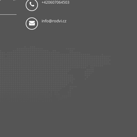
+420607064503
info@rodvi.cz