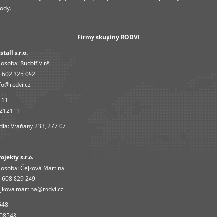
ody.
Firmy skupiny RODVI
tall s.r.o.
 osoba:
Rudolf Vinš
 602 325 092
fo@rodvi.cz
111
4212111
dla: Vraňany 233, 277 07
jekty s.r.o.
 osoba:
Čejková Martina
 608 829 249
jkova.martina@rodvi.cz
548
408548