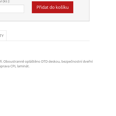
 (ks ):
Přidat do košíku
TY
ří. Oboustranně opláštěno DTD deskou, bezpečnostní dveřní
úprava CPL laminát.