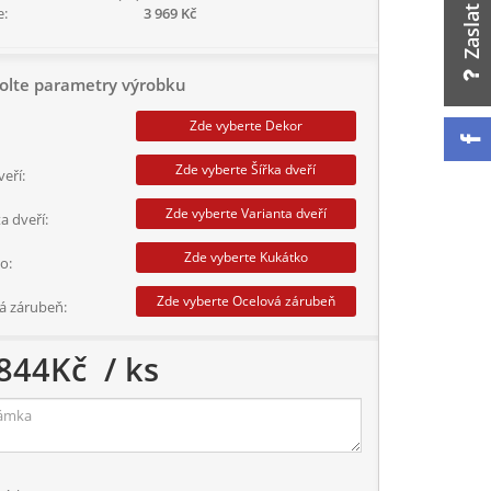
e:
3 969 Kč
olte parametry výrobku
Zde vyberte Dekor
Zde vyberte Šířka dveří
veří:
Zde vyberte Varianta dveří
a dveří:
Zde vyberte Kukátko
o:
Zde vyberte Ocelová zárubeň
á zárubeň:
844
Kč
/ ks