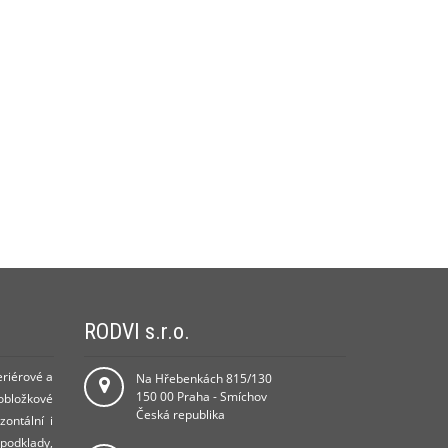
RODVI s.r.o.
eriérové a
Na Hřebenkách 815/130
150 00 Praha - Smíchov
 obložkové
Česká republika
zontální i
 podklady,