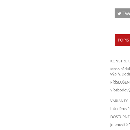
Tw
POPIS
KONSTRUK
Masivní du
výplň. Dod
PŘÍSLUŠEN
Vícebodový
VARIANTY
Interiérové
DOSTUPNÉ 
Jmenovité š