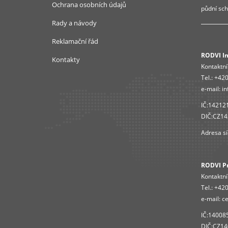
Ochrana osobních údajů
půdní sch
Rady a návody
Reklamační řád
RODVI Ins
Kontakty
Kontaktní
Tel.:
+420
e-mail:
in
IČ:14212
DIČ:CZ1
Adresa sí
RODVI Pro
Kontaktní
Tel.:
+420
e-mail:
ce
IČ:14008
DIČ:CZ1