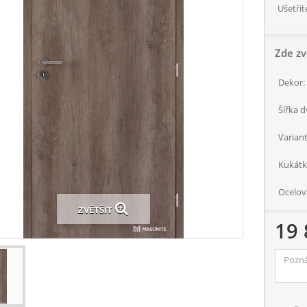
Ušetřít
Zde zv
Dekor:
Šířka d
Variant
Kukátk
Ocelov
ZVĚTŠIT
19 