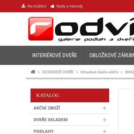
Na stažení
Rady a návody
INTERIÉROVÉ DVEŘE
OBLOŽKOVÉ ZÁRUB
>
VCHODOVÉ DVEŘE
>
Vchodové dveře vnitřní
>
MAS
KATALOG
AKČNÍ ZBOŽÍ
DVEŘE SKLADEM
PODLAHY