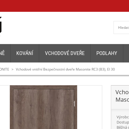
NĚ
KOVÁNÍ
VCHODOVÉ DVEŘE
PODLAHY
ONITE
>
Vchodové vnitřní Bezpečnostní dveře Masonite RC3 (B3), EI 30
Vcho
Mason
Výrobc
Dostup
Běžná 