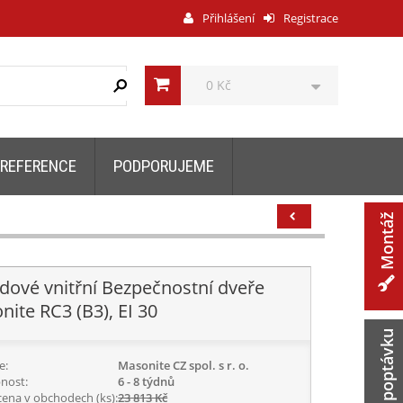
Přihlášení
Registrace
0 Kč
REFERENCE
PODPORUJEME
Montáž
dové vnitřní Bezpečnostní dveře
ite RC3 (B3), EI 30
Zaslat poptávku
e:
Masonite CZ spol. s r. o.
nost:
6 - 8 týdnů
cena v obchodech (ks):
23 813 Kč