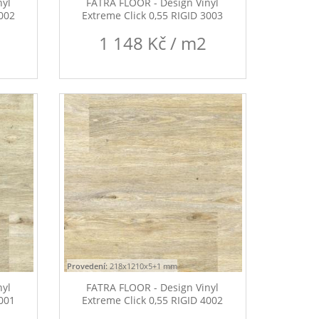
nyl
FATRA FLOOR - Design Vinyl
3002
Extreme Click 0,55 RIGID 3003
1 148 Kč / m2
Provedení:
218x1210x5+1 mm
nyl
FATRA FLOOR - Design Vinyl
4001
Extreme Click 0,55 RIGID 4002