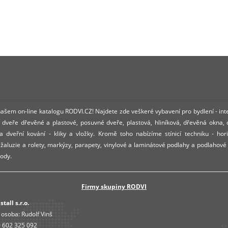
 našem on-line katalogu RODVI.CZ! Najdete zde veškeré vybavení pro bydlení - int
dveře dřevěné a plastové, posuvné dveře, plastová, hliníková, dřevěná okna,
 dveřní kování - kliky a vložky. Kromě toho nabízíme stínicí techniku - hori
í žaluzie a rolety, markýzy, parapety, vinylové a laminátové podlahy a podlahové
ody.
Firmy skupiny RODVI
tall s.r.o.
 osoba:
Rudolf Vinš
 602 325 092