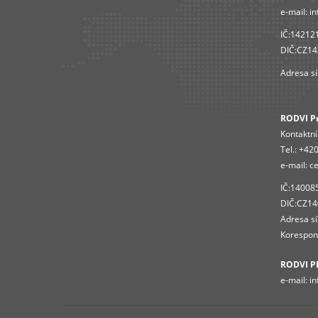
e-mail:
in
IČ:14212
DIČ:CZ1
Adresa sí
RODVI Pro
Kontaktní
Tel.:
+420
e-mail:
ce
IČ:14008
DIČ:CZ1
Adresa sí
Korespond
RODVI P
e-mail:
in