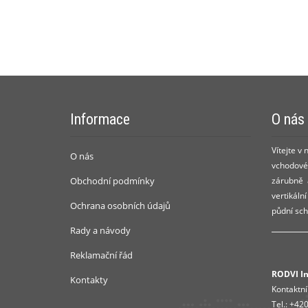
Informace
O nás
Vítejte v
O nás
vchodové 
Obchodní podmínky
zárubně a
vertikáln
Ochrana osobních údajů
půdní sch
Rady a návody
Reklamační řád
RODVI Ins
Kontakty
Kontaktní
Tel.:
+420