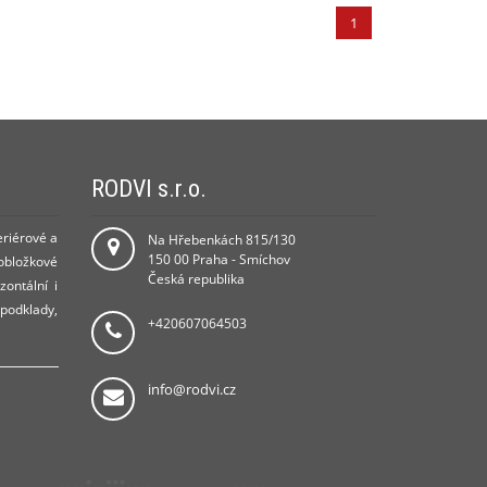
1
RODVI s.r.o.
eriérové a
Na Hřebenkách 815/130
150 00 Praha - Smíchov
 obložkové
Česká republika
zontální i
 podklady,
+420607064503
info@rodvi.cz