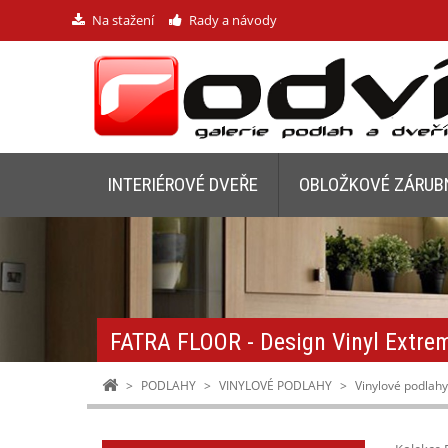
Na stažení
Rady a návody
INTERIÉROVÉ DVEŘE
OBLOŽKOVÉ ZÁRUB
FATRA FLOOR - Design Vinyl Extrem
>
PODLAHY
>
VINYLOVÉ PODLAHY
>
Vinylové podlah