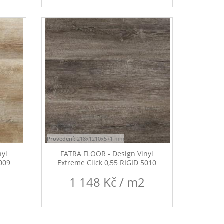
Provedení:
218x1210x5+1 mm
nyl
FATRA FLOOR - Design Vinyl
5009
Extreme Click 0,55 RIGID 5010
1 148 Kč / m2