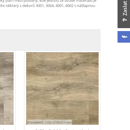
ky patří mezi podlahy, kde jednou ze složek materiálu je
olíte některý z dekorů 3001, 3004, 4001, 4002 s nášlapnou
Provedení:
218x1210x5+1 mm