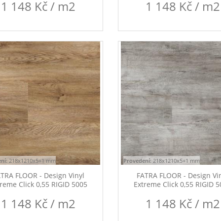
1 148 Kč / m2
1 148 Kč / m2
ní:
218x1210x5+1 mm
Provedení:
218x1210x5+1 mm
TRA FLOOR - Design Vinyl
FATRA FLOOR - Design Vi
reme Click 0,55 RIGID 5005
Extreme Click 0,55 RIGID 
1 148 Kč / m2
1 148 Kč / m2