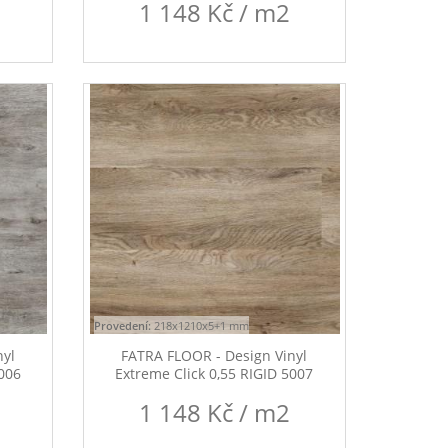
1 148 Kč / m2
Provedení:
218x1210x5+1 mm
nyl
FATRA FLOOR - Design Vinyl
5006
Extreme Click 0,55 RIGID 5007
1 148 Kč / m2