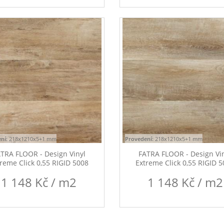
ní:
218x1210x5+1 mm
Provedení:
218x1210x5+1 mm
TRA FLOOR - Design Vinyl
FATRA FLOOR - Design Vi
reme Click 0,55 RIGID 5008
Extreme Click 0,55 RIGID 
1 148 Kč / m2
1 148 Kč / m2