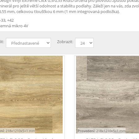
Design Vinyl Extreme Click 0,5/0,55 RIGID určená pro plovoucí způsob poklád
erál pro ještě větší odolnost a stabilitu podlahy. Záleží jen na vás, zda zv
0,55 mm, celkovou tloušťkou 6 mm (1 mm integrovaná podložka).
-33, +42
 jemná mikro 4V
it:
Zobrazit:
ní:
218x1210x5+1 mm
Provedení:
218x1210x5+1 mm