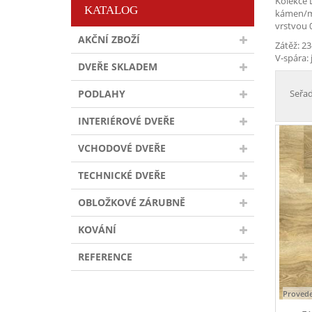
Kolekce 
KATALOG
kámen/min
vrstvou 
AKČNÍ ZBOŽÍ
Zátěž: 23
V-spára:
DVEŘE SKLADEM
PODLAHY
Seřad
INTERIÉROVÉ DVEŘE
VCHODOVÉ DVEŘE
TECHNICKÉ DVEŘE
OBLOŽKOVÉ ZÁRUBNĚ
KOVÁNÍ
REFERENCE
Provede