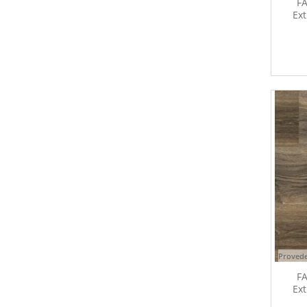
FA
Ext
Provede
FA
Ext