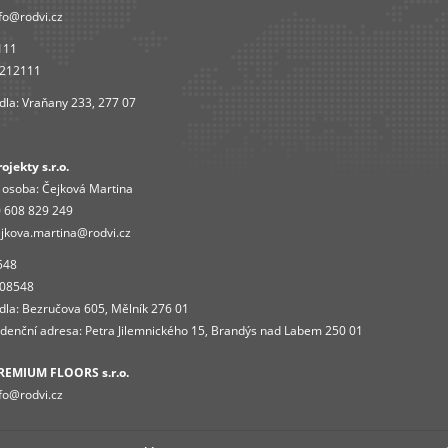
fo@rodvi.cz
111
4212111
dla: Vraňany 233, 277 07
jekty s.r.o.
 osoba:
Čejková Martina
 608 829 249
jkova.martina@rodvi.cz
548
408548
dla: Bezručova 605, Mělník 276 01
enční adresa: Petra Jilemnického 15, Brandýs nad Labem 250 01
REMIUM FLOORS s.r.o.
fo
@rodvi.cz