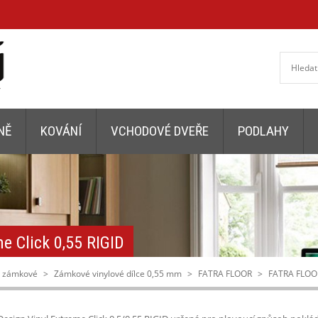
NĚ
KOVÁNÍ
VCHODOVÉ DVEŘE
PODLAHY
e Click 0,55 RIGID
y zámkové
>
Zámkové vinylové dílce 0,55 mm
>
FATRA FLOOR
>
FATRA FLOOR 