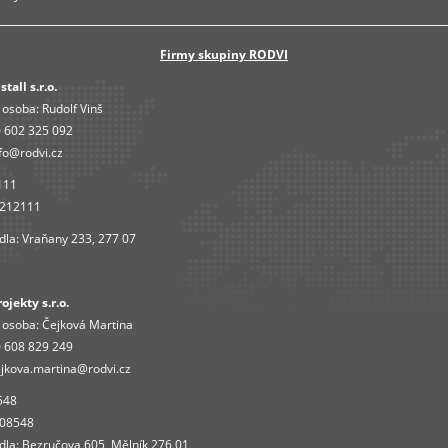
Firmy skupiny RODVI
tall s.r.o.
 osoba:
Rudolf Vinš
 602 325 092
fo@rodvi.cz
111
4212111
dla: Vraňany 233, 277 07
jekty s.r.o.
 osoba:
Čejková Martina
 608 829 249
jkova.martina@rodvi.cz
548
408548
dla: Bezručova 605, Mělník 276 01