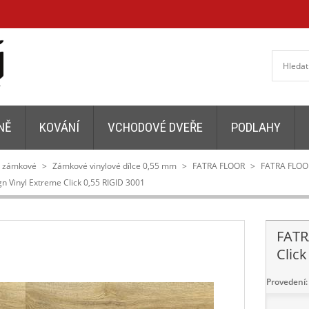
NĚ
KOVÁNÍ
VCHODOVÉ DVEŘE
PODLAHY
y zámkové
>
Zámkové vinylové dílce 0,55 mm
>
FATRA FLOOR
>
FATRA FLOO
 Vinyl Extreme Click 0,55 RIGID 3001
FATR
Click
Provedení: