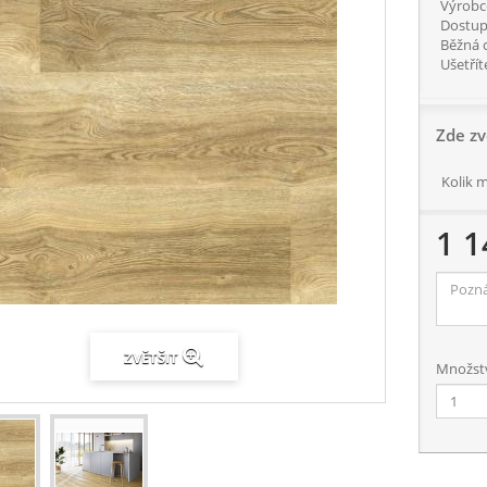
Výrobc
Dostup
Běžná 
Ušetřít
Zde zv
Kolik 
1 1
ZVĚTŠIT
Množství