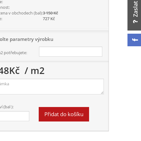
e:
nost:
cena v obchodech (bal):
3 150 Kč
e:
727 Kč
olte parametry výrobku
m2 potřebujete:
48
Kč
/ m2
 (bal ):
Přidat do košíku