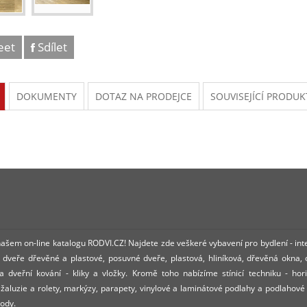
eet
Sdílet
DOKUMENTY
DOTAZ NA PRODEJCE
SOUVISEJÍCÍ PRODUK
 našem on-line katalogu RODVI.CZ! Najdete zde veškeré vybavení pro bydlení - int
dveře dřevěné a plastové, posuvné dveře, plastová, hliníková, dřevěná okna,
 dveřní kování - kliky a vložky. Kromě toho nabízíme stínicí techniku - hori
í žaluzie a rolety, markýzy, parapety, vinylové a laminátové podlahy a podlahové
ody.