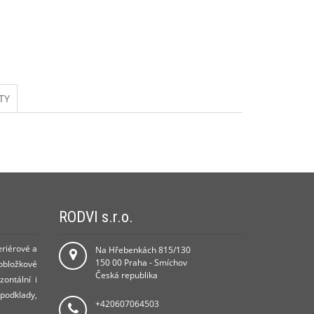
TY
RODVI s.r.o.
eriérové a
Na Hřebenkách 815/130
150 00 Praha - Smíchov
 obložkové
Česká republika
zontální i
 podklady,
+420607064503