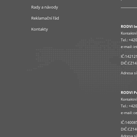
Rady a návody
Reklamační řád
RODVI Ins
Kontakty
Kontaktní
Tel.:
+420
e-mail:
in
IČ:14212
DIČ:CZ1
Adresa sí
RODVI Pro
Kontaktní
Tel.:
+420
e-mail:
ce
IČ:14008
DIČ:CZ1
Adresa sí