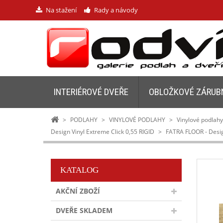
Na stažení
Rady a návody
INTERIÉROVÉ DVEŘE
OBLOŽKOVÉ ZÁRUB
>
PODLAHY
>
VINYLOVÉ PODLAHY
>
Vinylové podlah
Design Vinyl Extreme Click 0,55 RIGID
>
FATRA FLOOR - Design
KATALOG
AKČNÍ ZBOŽÍ
DVEŘE SKLADEM