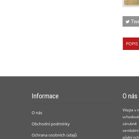
Tw
POPIS
Informace
O nás
Vítejte v
O nás
vchodové 
Obchodní podmínky
zárubně a
vertikáln
Ochrana osobních údajů
půdní sch