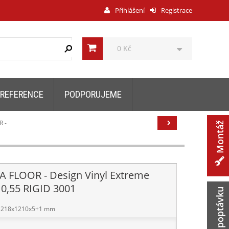
Přihlášení
Registrace
0 Kč
REFERENCE
PODPORUJEME
R -
Montáž
A FLOOR - Design Vinyl Extreme
 0,55 RIGID 3001
Zaslat poptávku
218x1210x5+1 mm